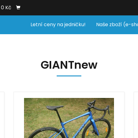
0 Kč
Letní ceny na jedničku!
Naše zboží (e-sh
GIANTnew