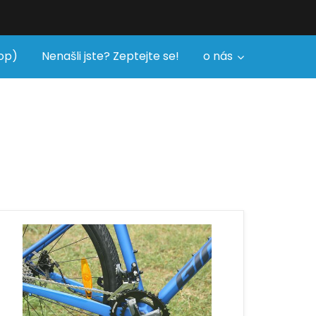
op)
Nenašli jste? Zeptejte se!
o nás