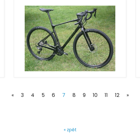
(current)
«
3
4
5
6
7
8
9
10
11
12
»
« zpět