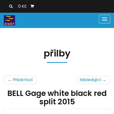
0 Kč
Men
přilby
← Předchozí
Následující →
BELL Gage white black red
split 2015