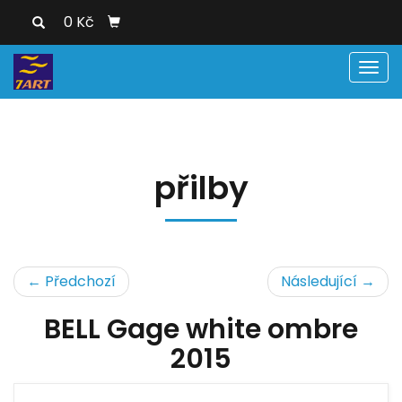
0 Kč
Men
přilby
← Předchozí
Následující →
BELL Gage white ombre
2015