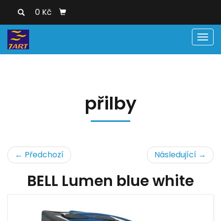
0 Kč
Men
přilby
← Předchozí
Následující →
BELL Lumen blue white