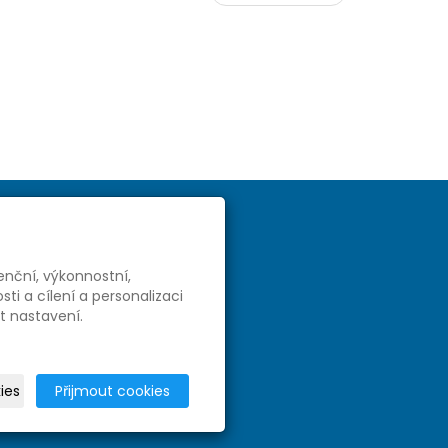
enční, výkonnostní,
i a cílení a personalizaci
t nastavení.
ies
Přijmout cookies