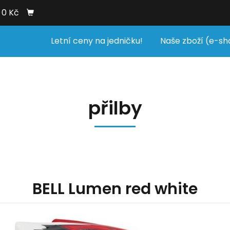
0 Kč
Letní ceny na jedničku!
Naše zboží (e-sh
přilby
BELL Lumen red white