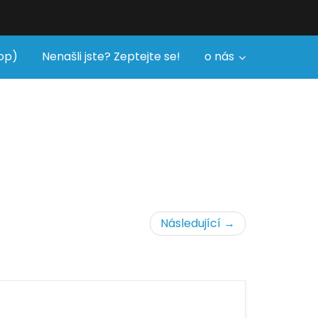
op)
Nenašli jste? Zeptejte se!
o nás
Následující →