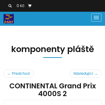
0 Kč
Men
komponenty pláště
← Předchozí
Následující →
CONTINENTAL Grand Prix
4000S 2