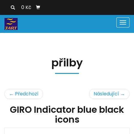
0 Kč
Men
přilby
← Předchozí
Následující →
GIRO Indicator blue black
icons