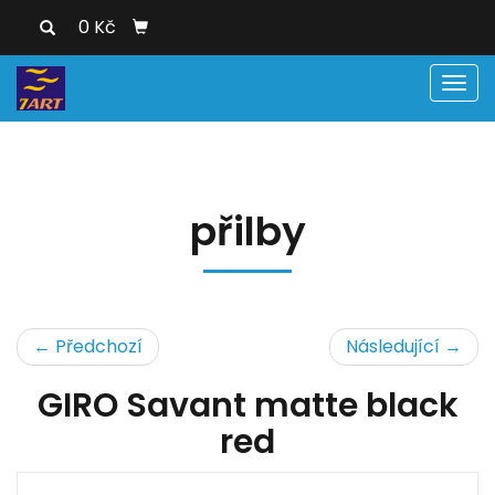
0 Kč
Men
přilby
← Předchozí
Následující →
GIRO Savant matte black
red