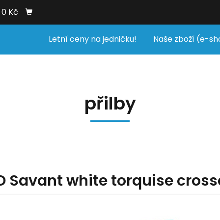
0 Kč
Letní ceny na jedničku!
Naše zboží (e-sh
přilby
O Savant white torquise cross