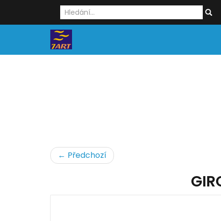
← Předchozí
GIR