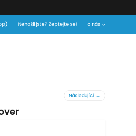
op)
Nenašli jste? Zeptejte se!
o nás
Následující →
over