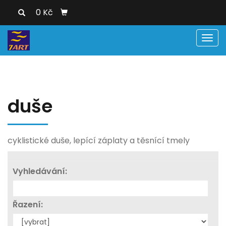
0 Kč
Men
duše
cyklistické duše, lepící záplaty a těsnící tmely
Vyhledávání:
Řazení: