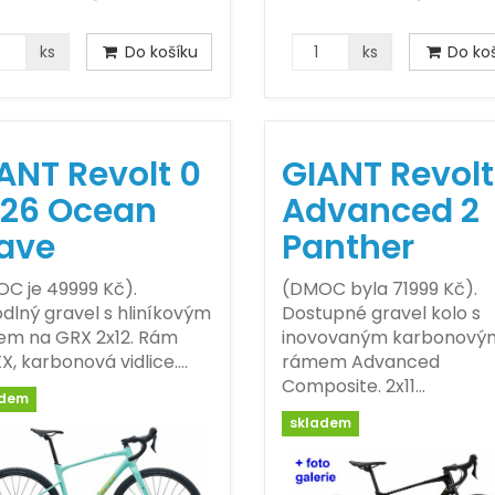
ks
Do košíku
ks
Do koš
ANT Revolt 0
GIANT Revolt
26 Ocean
Advanced 2
ave
Panther
C je 49999 Kč).
(DMOC byla 71999 Kč).
dlný gravel s hliníkovým
Dostupné gravel kolo s
m na GRX 2x12. Rám
inovovaným karbonový
X, karbonová vidlice.…
rámem Advanced
Composite. 2x11…
adem
skladem