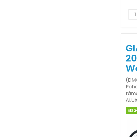
GI
20
W
(DMO
Poho
ráme
ALUX
skl