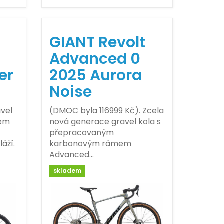
GIANT Revolt
Advanced 0
er
2025 Aurora
Noise
vel
(DMOC byla 116999 Kč). Zcela
mem
nová generace gravel kola s
přepracovaným
áží.
karbonovým rámem
Advanced…
skladem