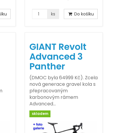
íku
ks
Do košíku
GIANT Revolt
Advanced 3
Panther
(DMOC byla 64999 Kč). Zcela
nová generace gravel kola s
m
přepracovaným
karbonovým rámem
Advanced…
skladem