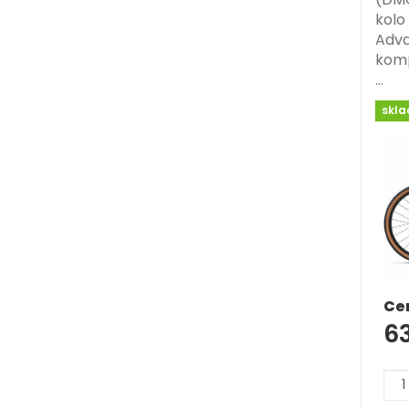
kolo
Adva
komp
…
skl
Ce
6