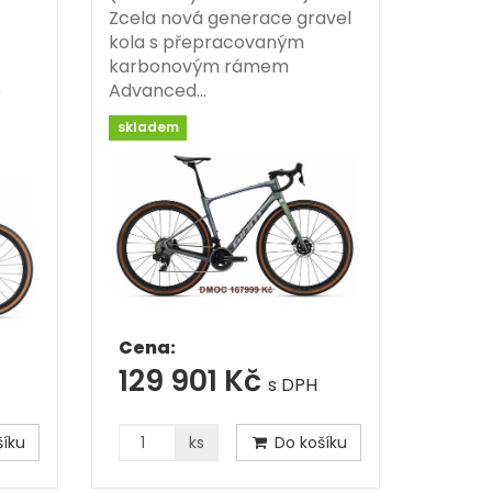
Zcela nová generace gravel
kola s přepracovaným
karbonovým rámem
e
Advanced…
skladem
Cena:
129 901 Kč
s DPH
íku
ks
Do košíku