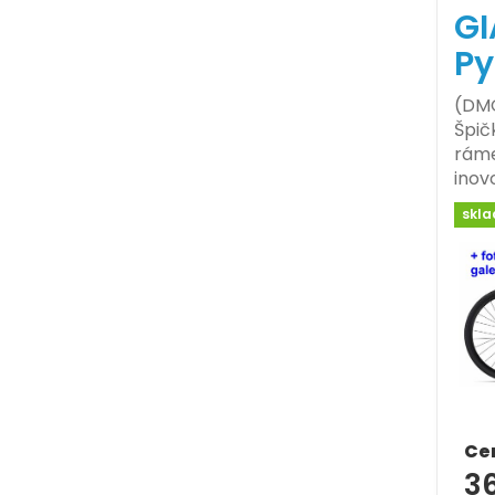
GI
Py
(DMO
Špič
ráme
inov
skl
Ce
36