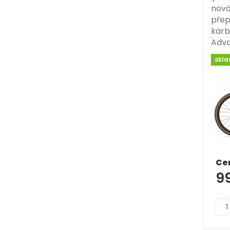
nová
pře
kar
Adv
skl
Ce
9