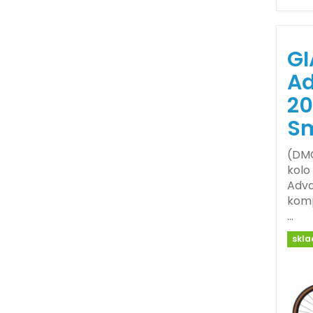
GI
Ad
20
S
(DMO
kolo
Adva
komp
…
skl