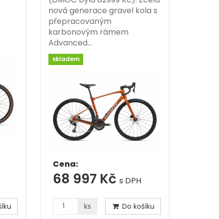
nová generace gravel kola s
přepracovaným
karbonovým rámem
Advanced…
skladem
Cena:
68 997 Kč
s DPH
íku
ks
Do košíku