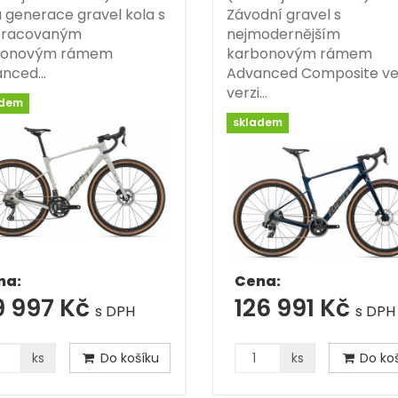
 generace gravel kola s
Závodní gravel s
pracovaným
nejmodernějším
bonovým rámem
karbonovým rámem
anced…
Advanced Composite v
verzi…
adem
skladem
na:
Cena:
9 997 Kč
126 991 Kč
s DPH
s DPH
ks
Do košíku
ks
Do koš