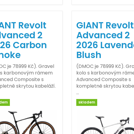
ANT Revolt
GIANT Revolt
vanced 2
Advanced 2
26 Carbon
2026 Lavend
moke
Blush
C je 78999 Kč). Gravel
(DMOC je 78999 Kč). Gra
 s karbonovým rámem
kolo s karbonovým rá
nced Composite s
Advanced Composite s
letně skrytou kabeláží.
kompletně skrytou kabel
…
adem
skladem