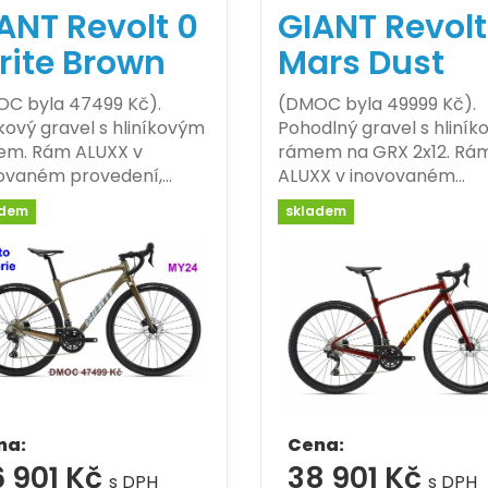
ANT Revolt 0
GIANT Revolt
rite Brown
Mars Dust
C byla 47499 Kč).
(DMOC byla 49999 Kč).
kový gravel s hliníkovým
Pohodlný gravel s hliní
m. Rám ALUXX v
rámem na GRX 2x12. Rá
ovaném provedení,…
ALUXX v inovovaném…
adem
skladem
na:
Cena:
 901 Kč
38 901 Kč
s DPH
s DPH