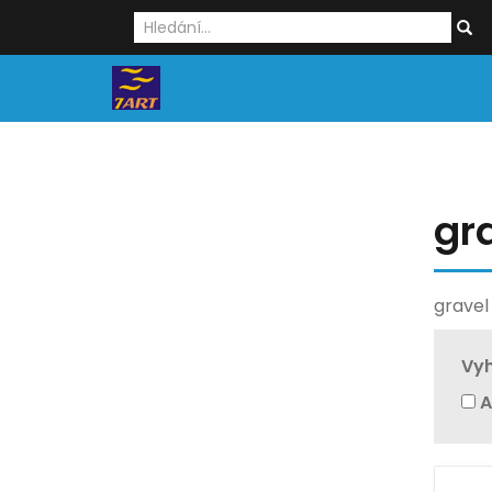
gr
gravel
Vyh
A