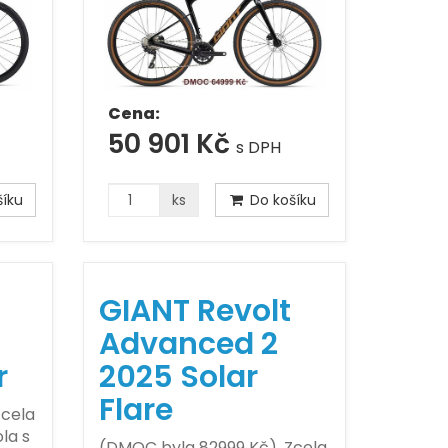
Cena:
50 901 Kč
s DPH
íku
ks
Do košíku
GIANT Revolt
Advanced 2
r
2025 Solar
Flare
Zcela
la s
(DMOC byla 82999 Kč). Zcela