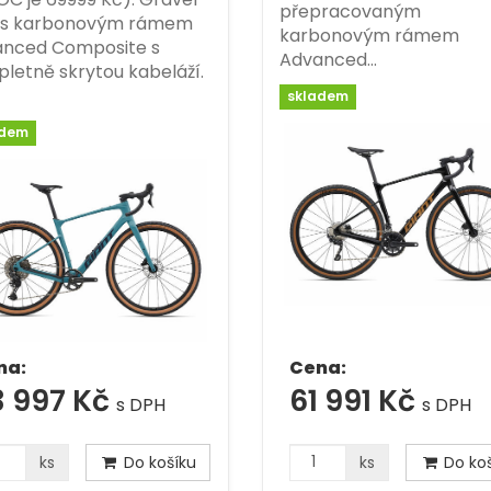
přepracovaným
 s karbonovým rámem
karbonovým rámem
nced Composite s
Advanced…
letně skrytou kabeláží.
skladem
adem
na:
Cena:
3 997 Kč
61 991 Kč
s DPH
s DPH
ks
Do košíku
ks
Do koš