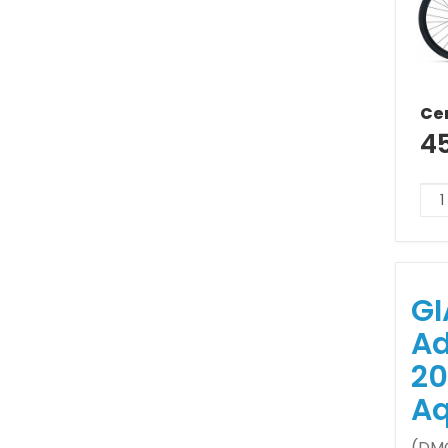
Ce
4
GI
Ad
20
A
(DMO