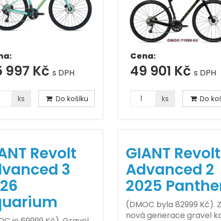
na:
Cena:
5 997 Kč
49 901 Kč
s DPH
s DPH
ks
Do košíku
ks
Do koš
ANT Revolt
GIANT Revolt
vanced 3
Advanced 2
26
2025 Panthe
quarium
(DMOC byla 82999 Kč). 
nová generace gravel ko
C je 69999 Kč). Gravel