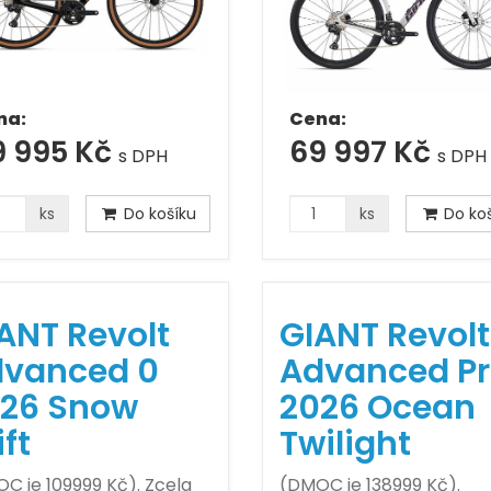
na:
Cena:
9 995 Kč
69 997 Kč
s DPH
s DPH
ks
Do košíku
ks
Do koš
ANT Revolt
GIANT Revolt
vanced 0
Advanced Pr
26 Snow
2026 Ocean
ift
Twilight
C je 109999 Kč). Zcela
(DMOC je 138999 Kč).