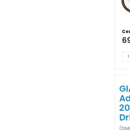
Ce
6
GI
Ad
20
Dr
(DMO