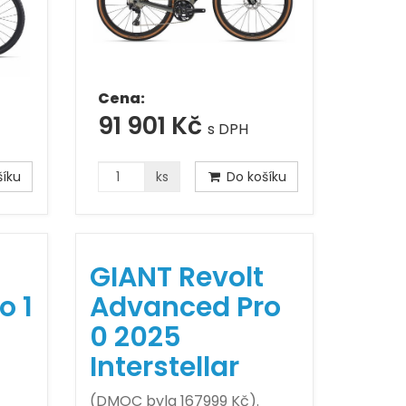
Cena:
91 901 Kč
s DPH
íku
ks
Do košíku
GIANT Revolt
o 1
Advanced Pro
0 2025
Interstellar
(DMOC byla 167999 Kč).