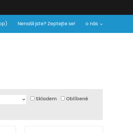
op)
Nenašli jste? Zeptejte se!
o nás
Skladem
Oblíbené