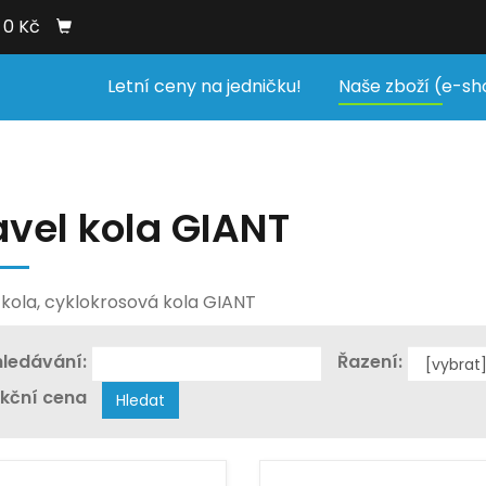
0 Kč
Letní ceny na jedničku!
Naše zboží (e-sh
avel kola GIANT
 kola, cyklokrosová kola GIANT
ledávání:
Řazení:
kční cena
Hledat