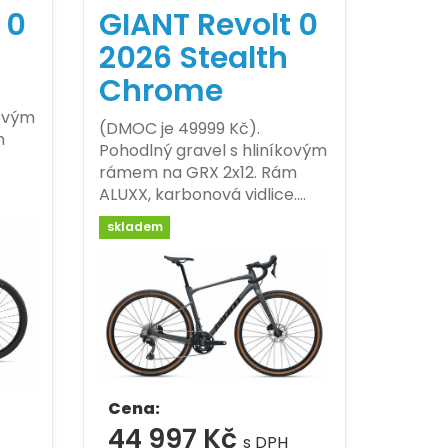
 0
GIANT Revolt 0
2026 Stealth
Chrome
kovým
(DMOC je 49999 Kč).
m
Pohodlný gravel s hliníkovým
rámem na GRX 2x12. Rám
ALUXX, karbonová vidlice.…
skladem
Cena:
44 997 Kč
s DPH