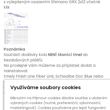
s vylepšeným osazením Shimano GRX 2x12 včetně
klik
Poznámka
Součástí dodávky kola
NENÍ těsnící tmel
do
bezdušových plášťů.
Na prodejně Vám můžeme za příplatek dodat a
nainstalovat
tmely Finish Line Fiber Link, Schwalbe Doc Blue nebo
OKO Magic Milk,
Využíváme soubory cookies
a to ve větším balení i s rezervou pro následné
dolévání během sezóny.
Kliknutím na Přijmout cookies dáváte souhlas s uložením
vybraných cookies (nutné, preferenční, výkonnostní,
marketingové). Cookies používáme pro lepší fungování