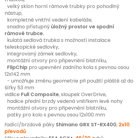
velký sklon horní rámové trubky pro pohodlný
nástup,
kompletně vnitřní vedení kabeláže,
snadno přístupný
úložný prostor ve spodní
rámové trubce
,
kulatá sedlová trubka s možností instalace
teleskopické sedlovky,
integrovaný zámek sedlovky,
montážní otvory pro připevnění blatníku,
FlipChip
pro upevnění zadního kola s pevnou osou
12x142 mm
- umožňuje změnu geometrie při použití pláště až do
šířky 53 mm
vidlice
Full Composite
,
sloupek OverDrive,
hadice přední brzdy vedená vnitřkem levé nohy
montážní otvory pro připevnění blatníku,
patky pro kolo s pevnou osou 12x100 mm
řadící/brzdové páky
Shimano GRX ST-RX400
,
2x10
převodů