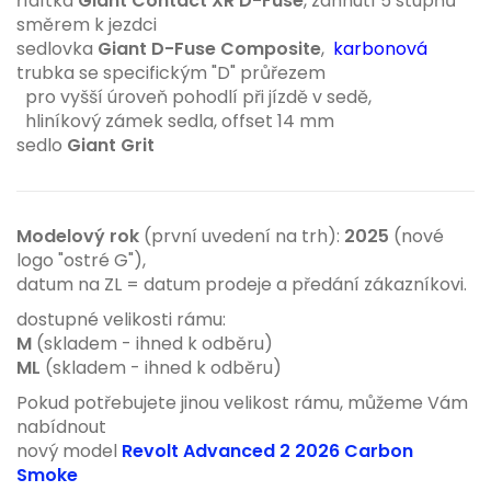
řídítka
Giant Contact XR D-Fuse
, zahnutí 5 stupňů
směrem k jezdci
sedlovka
Giant D-Fuse Composite
,
karbonová
trubka se specifickým "D" průřezem
pro vyšší úroveň pohodlí při jízdě v sedě,
hliníkový zámek sedla, offset 14 mm
sedlo
Giant Grit
Modelový rok
(první uvedení na trh):
2025
(nové
logo "ostré G"),
datum na ZL = datum prodeje a předání zákazníkovi.
dostupné velikosti rámu:
M
(skladem - ihned k odběru
)
ML
(skladem - ihned k odběru
)
Pokud potřebujete jinou velikost rámu, můžeme Vám
nabídnout
nový model
Revolt Advanced 2 2026 Carbon
Smoke