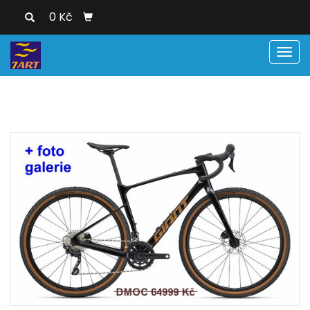
0 Kč
Men