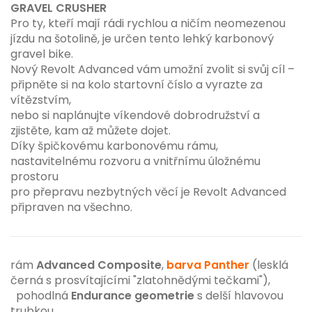
GRAVEL CRUSHER
Pro ty, kteří mají rádi rychlou a ničím neomezenou
jízdu na šotolině, je určen tento lehký karbonový
gravel bike.
Nový Revolt Advanced vám umožní zvolit si svůj cíl –
připněte si na kolo startovní číslo a vyrazte za
vítězstvím,
nebo si naplánujte víkendové dobrodružství a
zjistěte, kam až můžete dojet.
Díky špičkovému karbonovému rámu,
nastavitelnému rozvoru a vnitřnímu úložnému
prostoru
pro přepravu nezbytných věcí je Revolt Advanced
připraven na všechno.
rám
Advanced Composite
,
barva Panther
(lesklá
černá s prosvítajícími "zlatohnědými tečkami"),
pohodlná
Endurance geometrie
s delší hlavovou
trubkou,