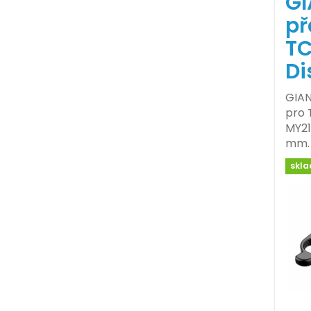
GI
př
TC
Di
GIAN
pro 
MY21
mm.
skl