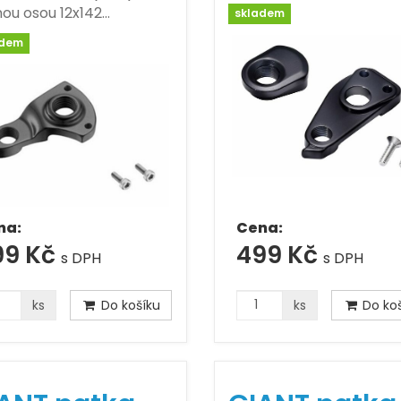
ou osou 12x142…
skladem
adem
na:
Cena:
99 Kč
499 Kč
s DPH
s DPH
ks
Do košíku
ks
Do koš