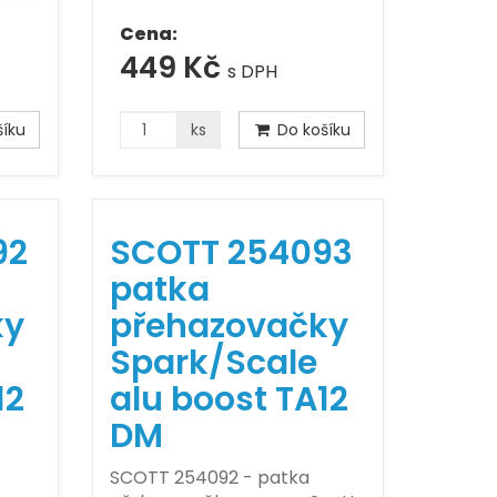
Cena:
449 Kč
s DPH
íku
ks
Do košíku
92
SCOTT 254093
patka
ky
přehazovačky
Spark/Scale
12
alu boost TA12
DM
SCOTT 254092 - patka