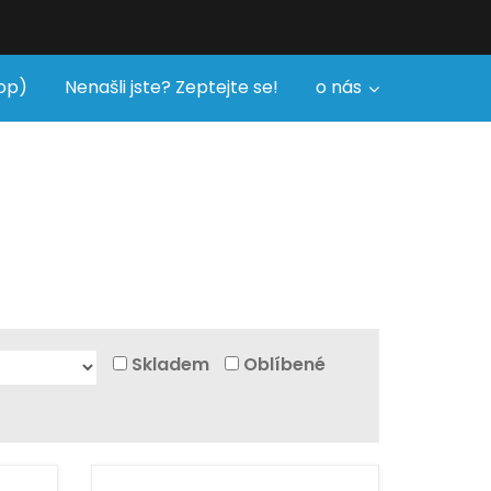
op)
Nenašli jste? Zeptejte se!
o nás
Skladem
Oblíbené