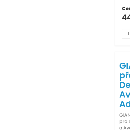
Ce
4
GI
př
De
Av
A
GIAN
pro 
a Av