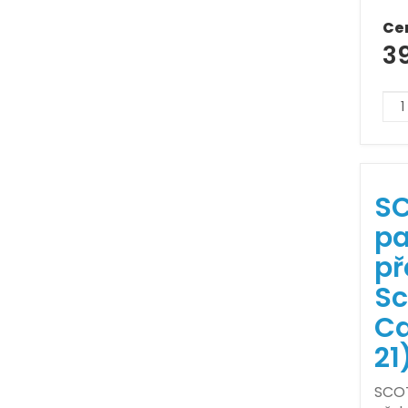
Ce
3
SC
pa
př
Sc
Ca
21
SCOT