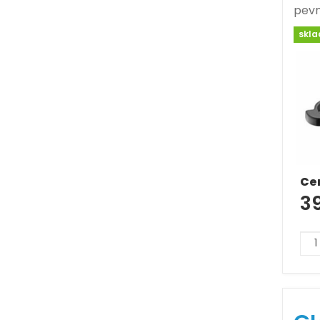
pevn
skl
Ce
3