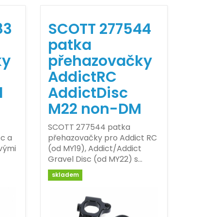
83
SCOTT 277544
patka
ky
přehazovačky
AddictRC
l
AddictDisc
M22 non-DM
SCOTT 277544 patka
c a
přehazovačky pro Addict RC
vými
(od MY19), Addict/Addict
Gravel Disc (od MY22) s…
skladem