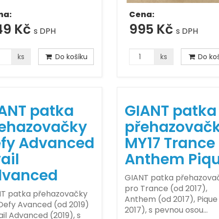
na:
Cena:
49 Kč
995 Kč
s DPH
s DPH
ks
Do košíku
ks
Do koš
ANT patka
GIANT patka
ehazovačky
přehazovač
fy Advanced
MY17 Trance
ail
Anthem Piq
dvanced
GIANT patka přehazova
pro Trance (od 2017),
T patka přehazovačky
Anthem (od 2017), Pique
Defy Avanced (od 2019)
2017), s pevnou osou…
ail Advanced (2019), s