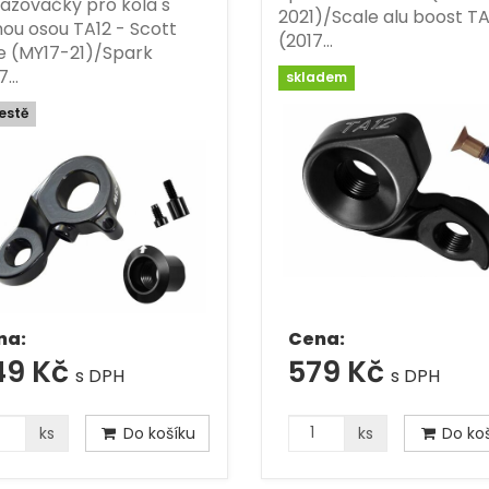
azovačky pro kola s
2021)/Scale alu boost TA
ou osou TA12 - Scott
(2017…
e (MY17-21)/Spark
7…
skladem
estě
na:
Cena:
49 Kč
579 Kč
s DPH
s DPH
ks
Do košíku
ks
Do koš