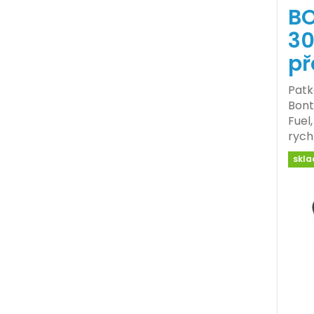
B
30
př
Patk
Bont
Fuel
rych
skl