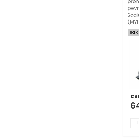
přeh
pevn
Scal
(MY1
na c
Ce
6