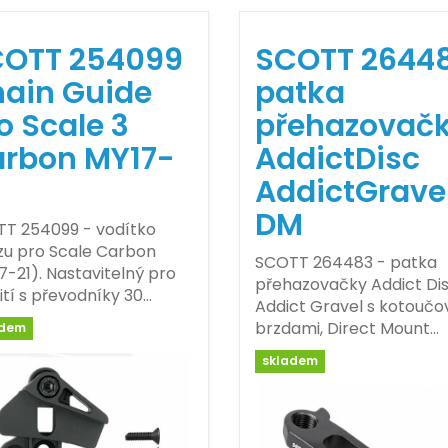
OTT 254099
SCOTT 2644
ain Guide
patka
o Scale 3
přehazovač
rbon MY17-
AddictDisc
AddictGrave
DM
T 254099 - vodítko
zu pro Scale Carbon
SCOTT 264483 - patka
7-21). Nastavitelný pro
přehazovačky Addict Dis
ití s převodníky 30…
Addict Gravel s kotoučo
brzdami, Direct Mount…
adem
skladem