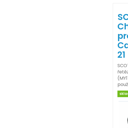
SC
Ch
pr
Ca
21
SCOT
řetě
(MY1
použ
skl