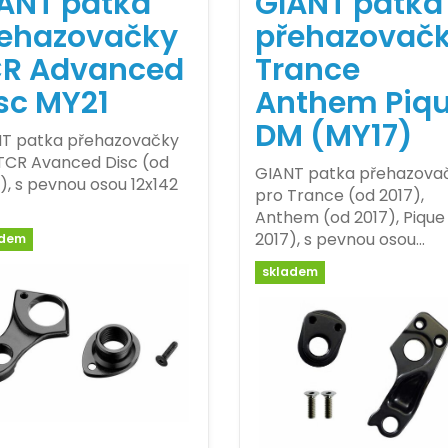
ANT patka
GIANT patka
ehazovačky
přehazovač
R Advanced
Trance
sc MY21
Anthem Piq
DM (MY17)
T patka přehazovačky
TCR Avanced Disc (od
GIANT patka přehazova
), s pevnou osou 12x142
pro Trance (od 2017),
Anthem (od 2017), Pique
2017), s pevnou osou…
adem
skladem