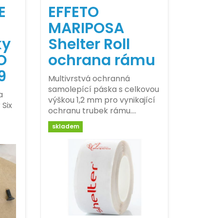
E
EFFETO
MARIPOSA
ky
Shelter Roll
O
ochrana rámu
9
Multivrstvá ochranná
samolepící páska s celkovou
a
výškou 1,2 mm pro vynikající
Six
ochranu trubek rámu.…
skladem