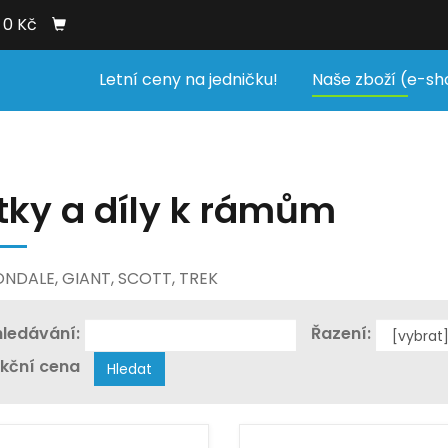
0 Kč
Letní ceny na jedničku!
Naše zboží (e-sh
tky a díly k rámům
NDALE, GIANT, SCOTT, TREK
ledávání:
Řazení:
kční cena
Hledat