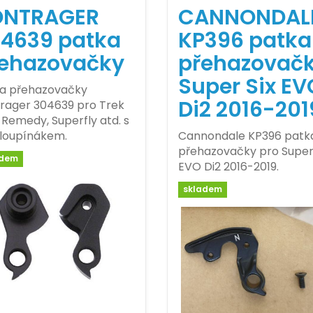
ONTRAGER
CANNONDAL
4639 patka
KP396 patka
ehazovačky
přehazovač
Super Six EV
a přehazovačky
Di2 2016-201
rager 304639 pro Trek
, Remedy, Superfly atd. s
loupínákem.
Cannondale KP396 patk
přehazovačky pro Super 
adem
EVO Di2 2016-2019.
skladem