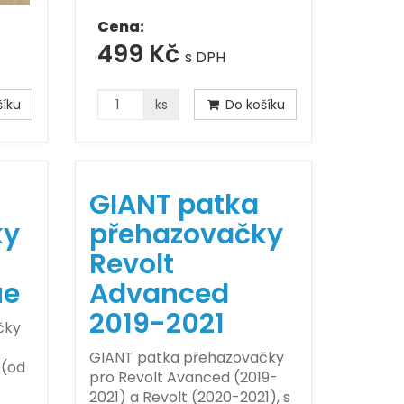
Cena:
499 Kč
s DPH
íku
ks
Do košíku
GIANT patka
ky
přehazovačky
Revolt
ue
Advanced
2019-2021
čky
GIANT patka přehazovačky
 (od
pro Revolt Avanced (2019-
2021) a Revolt (2020-2021), s