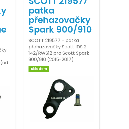
SCOTT 219577
ky
patka
přehazovačky
ue
Spark 900/910
SCOTT 219577 - patka
přehazovačky Scott IDS 2
čky
142/RWS12 pro Scott Spark
900/910 (2015-2017).
 (od
skladem