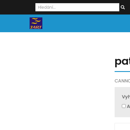
pa
CANNO
Vyh
A