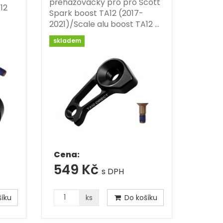
přehazovačky pro pro Scott
12
Spark boost TA12 (2017-
2021)/Scale alu boost TA12 …
skladem
Cena:
549 Kč
s DPH
íku
ks
Do košíku