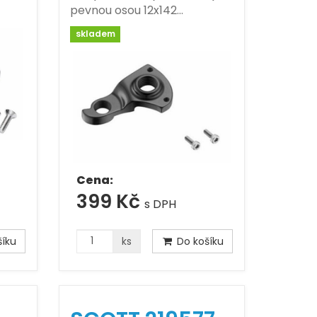
pevnou osou 12x142…
skladem
Cena:
399 Kč
s DPH
íku
ks
Do košíku