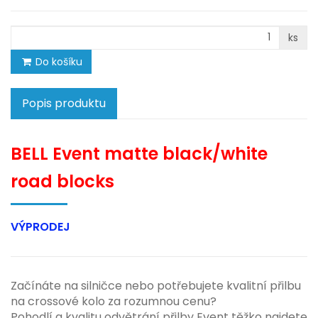
ks
Do košíku
Popis produktu
BELL Event matte black/white
road blocks
VÝPRODEJ
Začínáte na silničce nebo potřebujete kvalitní přilbu
na crossové kolo za rozumnou cenu?
Pohodlí a kvalitu odvětrání přilby Event těžko najdete