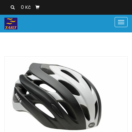
0 Kč
Men