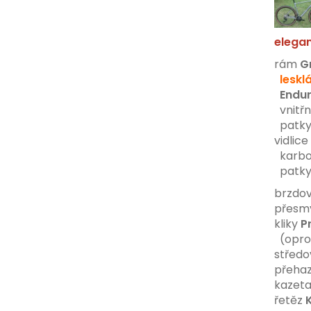
elegan
rám
G
leskl
Endu
vnitřn
patky 
vidlice
karbon
patky 
brzdo
přesm
kliky
P
(oprot
středo
přeha
kazet
řetěz