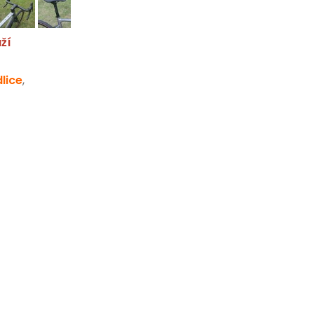
ží
lice
,