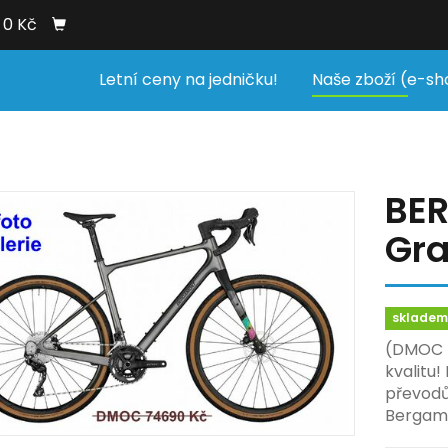
0 Kč
Letní ceny na jedničku!
Naše zboží (e-sh
BE
Gra
sklade
(DMOC b
kvalitu
převodů
Bergamo