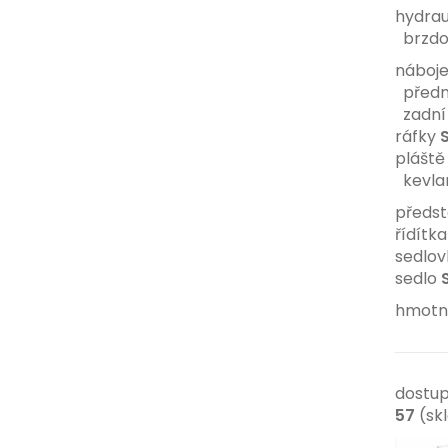
hydrau
brzdo
náboj
přední
zadní 
ráfky
S
plášt
kevlar
předs
řídítk
sedlo
sedlo
hmotn
dostup
57
(sk