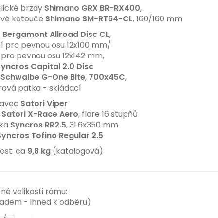
lické brzdy
Shimano GRX BR-RX400
,
vé kotouče
Shimano SM-RT64-CL
, 160/160 mm
e
Bergamont Allroad Disc CL
,
 pro pevnou osu 12x100 mm/
pro pevnou osu 12x142 mm,
yncros Capital 2.0 Disc
ě
Schwalbe G-One Bite
,
700x45C
,
ová patka - skládací
tavec
Satori Viper
a
Satori X-Race Aero
, flare 16 stupňů
vka
Syncros RR2.5
, 31.6x350 mm
Syncros Tofino Regular 2.5
ost: ca
9,8 kg
(katalogová)
né velikosti rámu:
ladem - ihned k odběru)