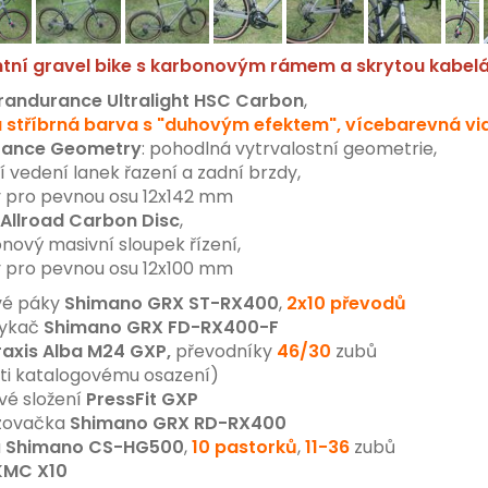
tní gravel bike s karbonovým rámem a skrytou kabelá
randurance Ultralight HSC Carbon
,
á stříbrná barva s "duhovým efektem", vícebarevná vid
rance Geometry
: pohodlná vytrvalostní geometrie,
í vedení lanek řazení a zadní brzdy,
pro pevnou osu 12x142 mm
Allroad Carbon Disc
,
ový masivní sloupek řízení,
pro pevnou osu 12x100 mm
vé páky
Shimano GRX ST-RX400
,
2x10
převodů
ykač
Shimano GRX FD-RX400-F
raxis Alba M24 GXP,
převodníky
46/30
zubů
i katalogovému osazení)
vé složení
PressFit GXP
zovačka
Shimano GRX
RD-RX400
a
Shimano CS-HG500
,
10 pastorků
,
11-36
zubů
KMC X10