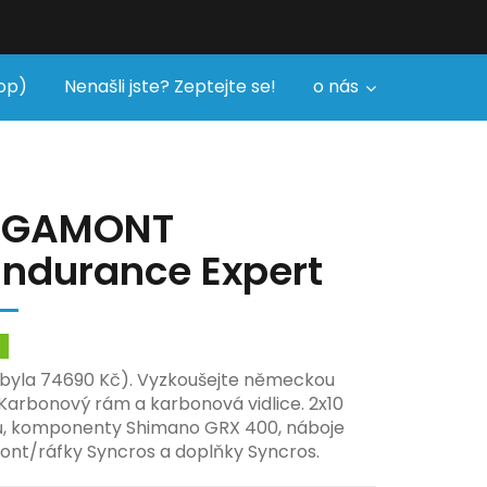
op)
Nenašli jste? Zeptejte se!
o nás
RGAMONT
ndurance Expert
m
yla 74690 Kč). Vyzkoušejte německou
! Karbonový rám a karbonová vidlice. 2x10
, komponenty Shimano GRX 400, náboje
nt/ráfky Syncros a doplňky Syncros.