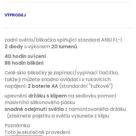
VÝPRODEJ
zadní světlo/blikačka splňující standard ANSI FL-1
2 diody
s výkonem
20 lumenů
40 hodin svícení
86 hodin blikání
Celé sklo blikačky je zapínací/vypínací tlačítko,
takže ji můžete snadno ovládat i v rukavicích.
napájení:
2 baterie AA
(standardní "tužkové")
upevnění
držáku s klipem
na sedlovku pomocí
masivního silikonového pásku
snadné odejmutí světla
z namontovaného držáku
(stisknete pojistku a světlu vysunete z klipu
Poznámka
Toto je skutečné provedení