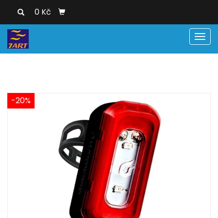
0 Kč
Men
-20%