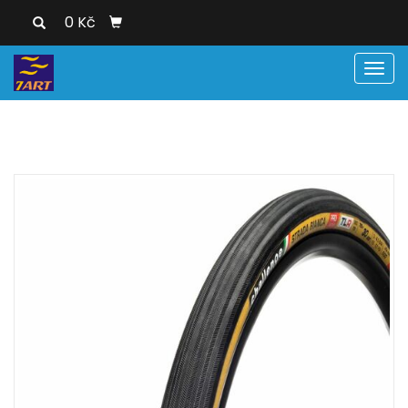
0 Kč
Men