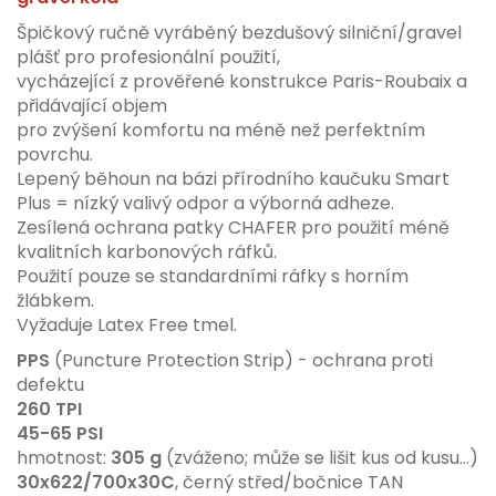
Špičkový ručně vyráběný bezdušový silniční/gravel
plášť pro profesionální použití,
vycházející z prověřené konstrukce Paris-Roubaix a
přidávající objem
pro zvýšení komfortu na méně než perfektním
povrchu.
Lepený běhoun na bázi přírodního kaučuku Smart
Plus = nízký valivý odpor a výborná adheze.
Zesílená ochrana patky CHAFER pro použití méně
kvalitních karbonových ráfků.
Použití pouze se standardními ráfky s horním
žlábkem.
Vyžaduje Latex Free tmel.
PPS
(Puncture Protection Strip) - ochrana proti
defektu
260 TPI
45-65 PSI
hmotnost:
305 g
(zváženo; může se lišit kus od kusu...)
30x622/700x30C
, černý střed/bočnice TAN