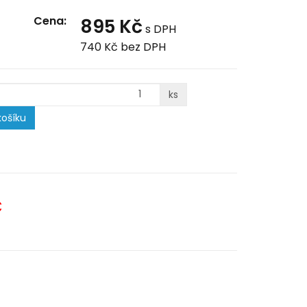
Cena:
895 Kč
s DPH
740 Kč
bez DPH
ks
ošíku
C