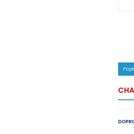
Popi
CHA
DOPR