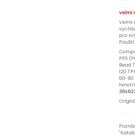
velmi 
Velmi r
vycház
pro zv
Použit
Compo
PPS (P
Bead T
120 TPI
60-90 
hmotno
36x62
Origin
Pozná
"Katal