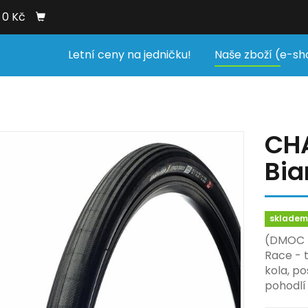
0 Kč
Letní ceny na jedničku!
Naše zboží (e-sh
CHA
Bia
sklade
(DMOC b
Race - t
kola, po
pohodlí 