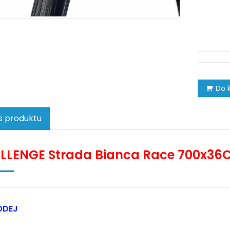
Do k
s produktu
LLENGE Strada Bianca Race 700x36
ODEJ