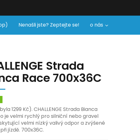
op)
Nenašli jste? Zeptejte se!
o nás
LLENGE Strada
nca Race 700x36C
m
yla 1299 Kč). CHALLENGE Strada Bianca
o je velmi rychlý pro silniční nebo gravel
skytující velmi nízký valivý odpor a zvýšené
při jízdě. 700x36C.