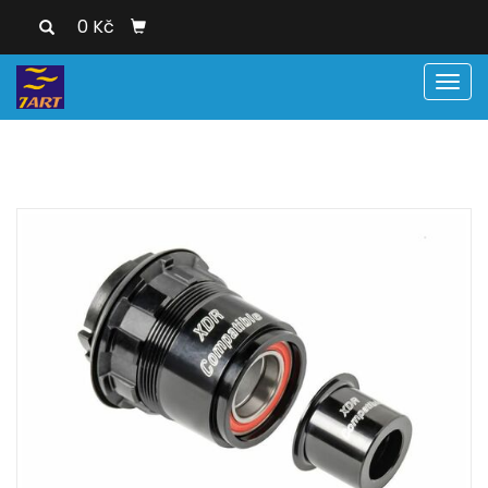
0 Kč
Men