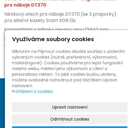
pro náboje DT370
hliníkový ořech pro náboje DT370 (se 3 praporky)
pro silniční kazety Sram XDR 12s
kompatibilní s náboji s pevnou osou 12x142 mm
Využíváme soubory cookies
Dodávka obsahuje:
ořech včetně praporků, koncovku
Kliknutím na Přijmout cookies dáváte souhlas s uložením
vybraných cookies (nutné, preferenční, výkonnostní,
marketingové). Cookies používáme pro lepší fungování
našeho webu, měření jeho výkonnosti a cílení a
personalizaci reklam. To jaké cookies budou uloženy,
můžete svobodně rozhodnout pod tlačítkem Upravit
nastavení.
Prohlášení o cookies.
Upravit nastavení
Sociální sítě
Odmítnout cookies