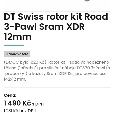
DT Swiss rotor kit Road
3-Pawl Sram XDR
12mm
u dodavatele
(DMOC byla 1820 Kč). Rotor kit - sada volnoběžného
tělesa ("ořechu") pro silniční náboje DT370 3-Pawl (s
"praporky") a kazety Sram XDR 12s, pro pevnou osu
142x12 mm.
Cena:
1 490 Kč
s DPH
1 231 Kč
bez DPH