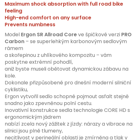
Maximum shock absorption with full road bike
feeling
High-end comfort on any surface
Prevents numbness
Model
Ergon SR Allroad Core
ve špičkové verzi
PRO
Carbon
– se superlehkým karbonovým sedlovým
rámem
a skořepinou z uhlíkového kompozitu – vám
poskytne extrémní pohodlí,
aniž byste museli obětovat dynamickou zábavu na
kole.
Dokonale přizpůsobené pro dnešní moderní silniční
cyklistiku,
Ergon vytvořil sedlo schopné pojmout asfalt stejně
snadno jako zpevněnou polní cestu.
Inovativní konstrukce sedla technologie CORE HD s
ergonomickým jádrem
nabízí zcela nový zážitek z jízdy: nárazy a vibrace na
silnici jsou plně tlumeny,
necitlivost v perineální oblasti je zmírněna a tlak v