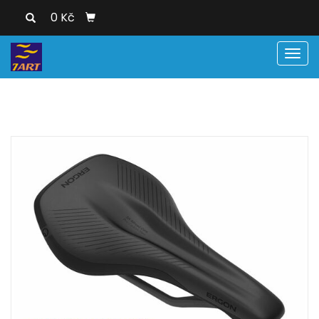
0 Kč
Men