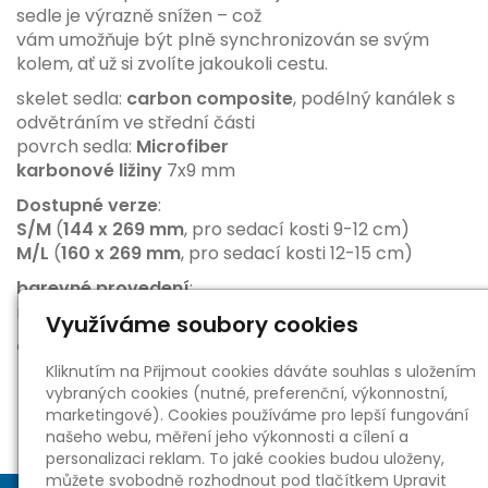
sedle je výrazně snížen – což
vám umožňuje být plně synchronizován
se svým
kolem, ať už si zvolíte jakoukoli cestu.
skelet sedla:
carbon composite
, podélný kanálek s
odvětráním ve střední části
povrch sedla:
Microfiber
karbonové ližiny
7x9 mm
Dostupné verze
:
S/M
(
144 x 269 mm
, pro sedací kosti 9-12 cm)
M/L
(
160 x 269 mm
, pro sedací kosti 12-15 cm)
barevné provedení
:
matná černá (stealth)
Využíváme soubory cookies
Originální "zákaznické" balení
Kliknutím na Přijmout cookies dáváte souhlas s uložením
vybraných cookies (nutné, preferenční, výkonnostní,
marketingové). Cookies používáme pro lepší fungování
našeho webu, měření jeho výkonnosti a cílení a
personalizaci reklam. To jaké cookies budou uloženy,
můžete svobodně rozhodnout pod tlačítkem Upravit