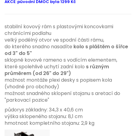
AKCE: původní DMOC byla 1299 Kč
stabilní kovový rám s plastovými koncovkami
chránícími podlahu
velký podélný otvor ve spodní části rámu,
do kterého snadno nasadíte
kolo s pláštěm o šířce
od 3" do 5"
sklopné kovové rameno s vodícím elementem,
které spolehlivě uchytí zadní kolo
s různým
průměrem (od 26" do 29")
možnost montáže plexi desky s popisem kola
(vhodné pro obchody)
možnost snadného sklopení stojanu s aretací do
"parkovací pozice"
půdorys základny: 34,3 x 40,6 cm
výška sklopeného stojanu: 8,1 cm
hmotnost kompletního stojanu: 2,9 kg