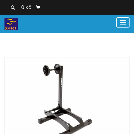
0 Kč
Men