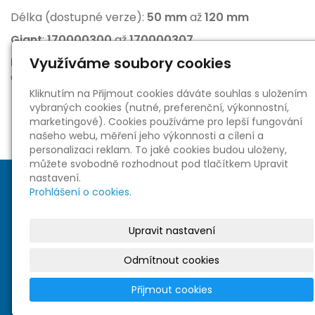
Délka (dostupné verze):
50 mm
až
120 mm
Giant
:
170000300
až
170000307
Využíváme soubory cookies
Poznámka
Originální zákaznické "krabicové" balení.
Kliknutím na Přijmout cookies dáváte souhlas s uložením
vybraných cookies (nutné, preferenční, výkonnostní,
marketingové). Cookies používáme pro lepší fungování
našeho webu, měření jeho výkonnosti a cílení a
personalizaci reklam. To jaké cookies budou uloženy,
můžete svobodně rozhodnout pod tlačítkem Upravit
nastavení.
Prohlášení o cookies.
Upravit nastavení
Sociální sítě
Odmítnout cookies
Přijmout cookies