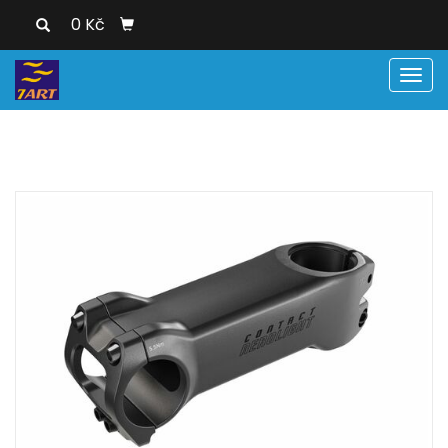
0 Kč
Men