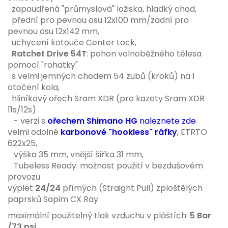
zapoudřená "průmyslová" ložiska, hladký chod,
přední pro pevnou osu 12x100 mm/zadní pro
pevnou osu 12x142 mm,
uchycení kotouče Center Lock,
Ratchet Drive 54T
: pohon volnoběžného tělesa
pomocí "rohatky"
s velmi jemných chodem 54 zubů (kroků) na 1
otočení kola,
hliníkový ořech Sram XDR (pro kazety Sram XDR
11s/12s)
- verzi s
ořechem Shimano HG
naleznete zde
velmi odolné
karbonové "hookless" ráfky
, ETRTO
622x25,
výška 35 mm, vnější šířka 31 mm,
Tubeless Ready: možnost použití v bezdušovém
provozu
výplet
24
/24
přímých (Straight Pull) zploštělých
paprsků Sapim CX Ray
maximální použitelný tlak vzduchu v pláštích:
5 Bar
/73 psi