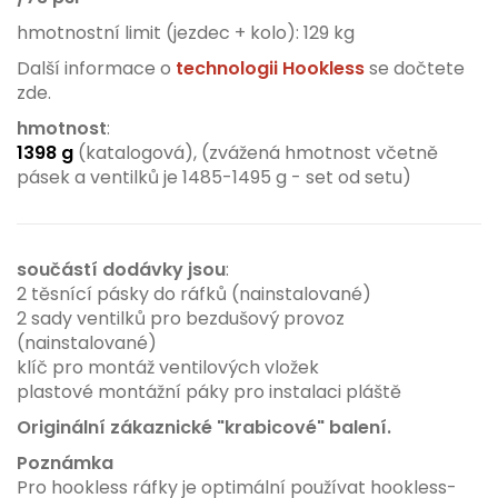
hmotnostní limit (jezdec + kolo): 129 kg
Další informace o
technologii Hookless
se dočtete
zde.
hmotnost
:
1398 g
(katalogová), (zvážená hmotnost včetně
pásek a ventilků je 1485-1495 g - set od setu)
součástí dodávky jsou
:
2 těsnící pásky do ráfků (nainstalované)
2 sady ventilků pro bezdušový provoz
(nainstalované)
klíč pro montáž ventilových vložek
plastové montážní páky pro instalaci pláště
Originální zákaznické "krabicové" balení.
Poznámka
Pro hookless ráfky je optimální používat hookless-