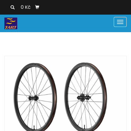
0 Kč
Men