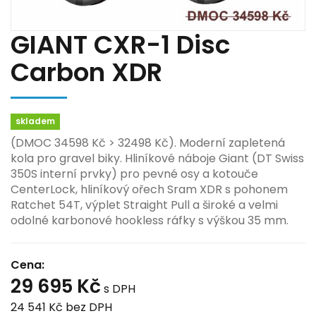
GIANT CXR-1 Disc
Carbon XDR
skladem
(DMOC 34598 Kč > 32498 Kč). Moderní zapletená
kola pro gravel biky. Hliníkové náboje Giant (DT Swiss
350S interní prvky) pro pevné osy a kotouče
CenterLock, hliníkový ořech Sram XDR s pohonem
Ratchet 54T, výplet Straight Pull a široké a velmi
odolné karbonové hookless ráfky s výškou 35 mm.
Cena:
29 695 Kč
s DPH
24 541 Kč
bez DPH