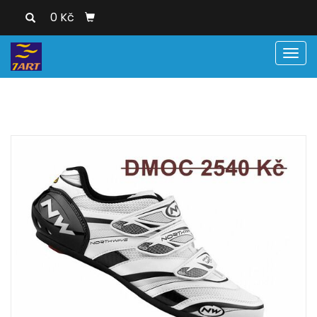
0 Kč
Men