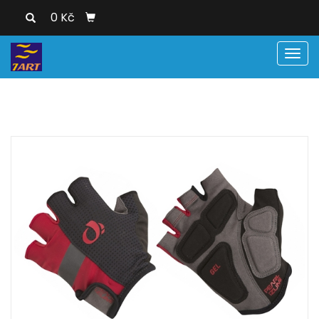
0 Kč
Men