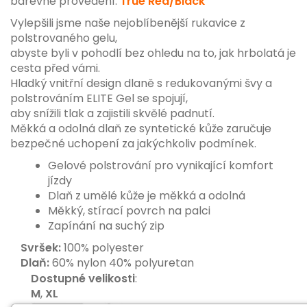
barevné provedení:
True Red/Black
Vylepšili jsme naše nejoblíbenější rukavice z
polstrovaného gelu,
abyste byli v pohodlí bez ohledu na to, jak hrbolatá je
cesta před vámi.
Hladký vnitřní design dlaně s redukovanými švy a
polstrováním ELITE Gel se spojují,
aby snížili tlak a zajistili skvělé padnutí.
Měkká a odolná dlaň ze syntetické kůže zaručuje
bezpečné uchopení za jakýchkoliv podmínek.
Gelové polstrování pro vynikající komfort
jízdy
Dlaň z umělé kůže je měkká a odolná
Měkký, stírací povrch na palci
Zapínání na suchý zip
Svršek:
100% polyester
Dlaň:
60% nylon 40% polyuretan
Dostupné velikosti
:
M
,
XL