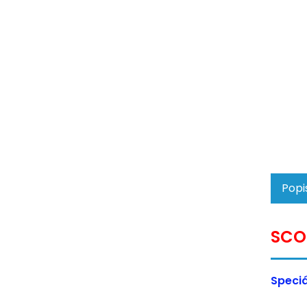
Popi
SCO
Speciá