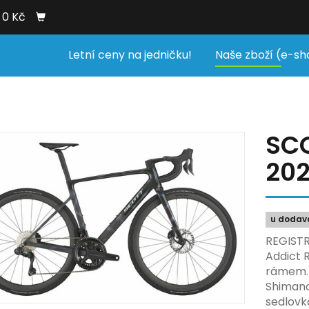
0 Kč
Letní ceny na jedničku!
Naše zboží (e-sh
SCO
20
u dodav
REGISTR
Addict 
rámem. 
Shimano
sedlovk