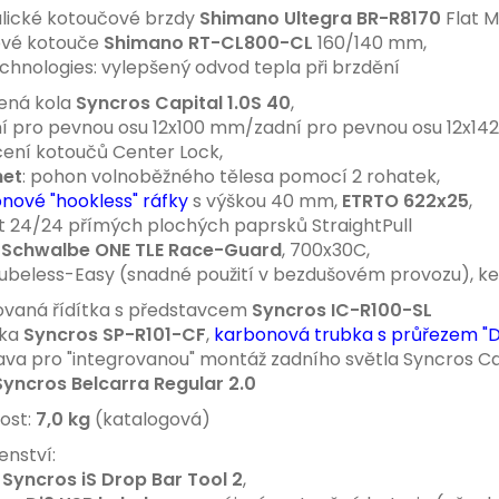
lické kotoučové brzdy
Shimano Ultegra BR-R81
70
Flat M
vé kotouče
Shimano RT-CL800-CL
160/140 mm,
hnologies: vylepšený odvod tepla při brzdění
ená kola
Syncros Capital 1.0S 40
,
 pro pevnou osu 12x100 mm/zadní pro pevnou osu 12x14
ní kotoučů Center Lock,
het
: pohon volnoběžného tělesa pomocí 2 rohatek,
nové "hookless" ráfky
s výškou 40 mm,
ETRTO 622x25
,
 24/24 přímých plochých paprsků StraightPull
ě
Schwalbe ONE TLE Race-Guard
, 700x30C,
Tubeless-Easy (snadné použití v bezdušovém provozu), ke
ovaná řídítka s představcem
Syncros IC-R100-SL
vka
Syncros SP-R101-CF
,
karbonová trubka s průřezem "D
va pro "integrovanou" montáž zadního světla Syncros C
Syncros Belcarra Regular 2.0
ost:
7,0 kg
(katalogová)
enství:
í
Syncros iS Drop Bar Tool 2
,