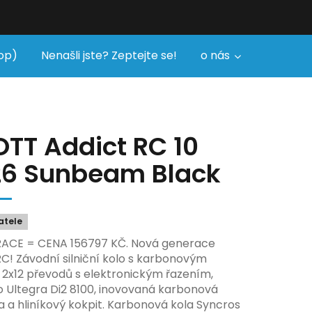
op)
Nenašli jste? Zeptejte se!
o nás
TT Addict RC 10
26 Sunbeam Black
atele
ACE = CENA 156797 KČ. Nová generace
RC! Závodní silniční kolo s karbonovým
2x12 převodů s elektronickým řazením,
 Ultegra Di2 8100, inovovaná karbonová
a a hliníkový kokpit. Karbonová kola Syncros