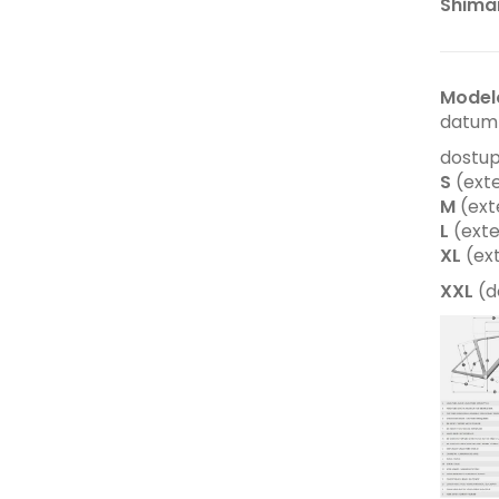
Shiman
Model
datum 
dostup
S
(exte
M
(ext
L
(exte
XL
(ex
XXL
(d