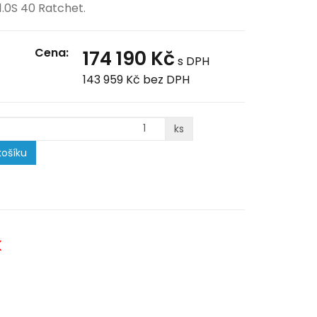
1.0S 40 Ratchet.
Cena:
174 190 Kč
s DPH
143 959 Kč
bez DPH
ks
ošíku
k