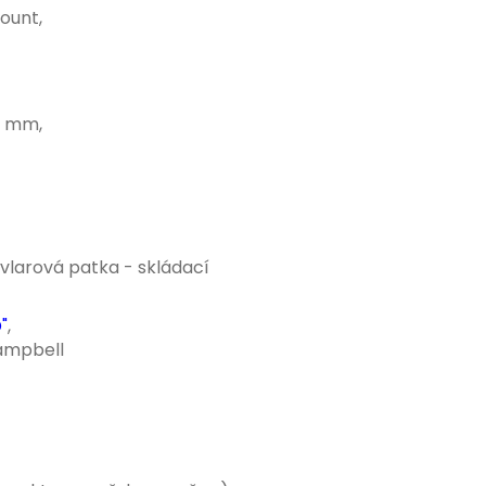
ount,
2 mm,
vlarová patka - skládací
"
,
ampbell