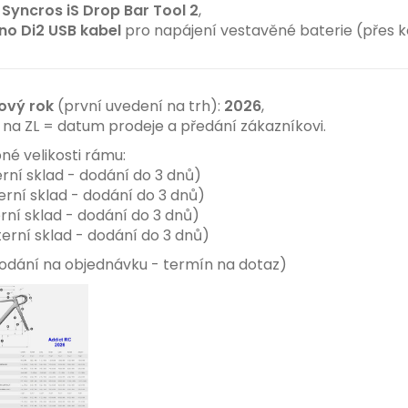
í
Syncros iS Drop Bar Tool 2
,
o Di2 USB kabel
pro napájení vestavěné baterie (přes 
ový rok
(první uvedení na trh):
2026
,
na ZL = datum prodeje a předání zákazníkovi.
né velikosti rámu:
rní sklad - dodání do 3 dnů
)
erní sklad - dodání do 3 dnů
)
rní sklad - dodání do 3 dnů)
erní sklad - dodání do 3 dnů
)
odání na objednávku - termín na dotaz)