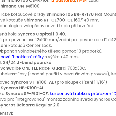
a
Shimano 105
CS-R7101
,
12 pastorků
,
11-34
zubů
Shimano CN-M6100
lické kotoučové brzdy
Shimano 105 BR-R71
70
Flat Mount
vé kotouče
Shimano RT-CL700-CL
160/140 mm,
hnologies: vylepšený odvod tepla při brzdění
ená kola
Syncros Capital 1.0 40
,
 pro pevnou osu 12x100 mm/zadní pro pevnou osu 12x14
ní kotoučů Center Lock,
l
: pohon volnoběžného tělesa pomocí 3 praporků,
nové "hookless" ráfky
s výškou 40 mm,
t 24/24 J-bend paprsků
ě
Schwalbe ONE TLE Race-Guard
, 700x30C,
Tubeless-Easy (snadné použití v bezdušovém provozu), ke
tavec
Syncros ST-R100-AL
(pro sloupek řízení 1 1/16")
a
Syncros HB-R100-AL
vka
Syncros SP-R101-CF
,
karbonová trubka s průřezem "D
va pro "integrovanou" montáž zadního světla Syncros C
Syncros Belcarra Regular 2.0
enství: