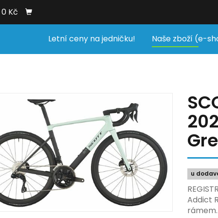
0 Kč
Letní ceny na jedničku!
Naše zboží (e-sh
SCO
202
Gre
u dodav
REGISTR
Addict 
rámem. 