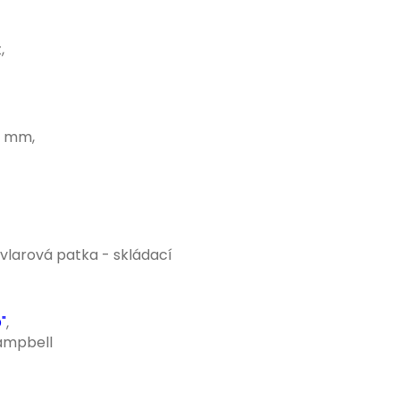
,
2 mm,
vlarová patka - skládací
"
,
ampbell