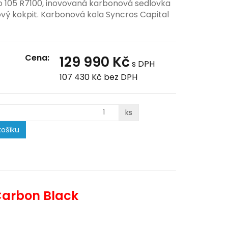
 105 R7100, inovovaná karbonová sedlovka
kový kokpit. Karbonová kola Syncros Capital
Cena:
129 990 Kč
s DPH
107 430 Kč
bez DPH
ks
ošíku
Carbon Black