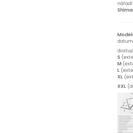
nářad
Shiman
Model
datum 
dostup
S
(exte
M
(ext
L
(exte
XL
(ext
XXL
(d