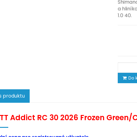
Shimano
a hliní
1.0 40.
Do k
s produktu
T Addict RC 30 2026 Frozen Green/