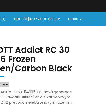
op)
Nenašli jste? Zeptejte se!
o nás
TT Addict RC 30
6 Frozen
en/Carbon Black
atele
ACE = CENA 114995 KČ. Nová generace
RC! Závodní silniční kolo s karbonovým
2x12 převodů s elektronickým řazením,