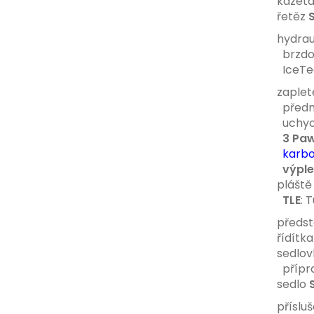
kazet
řetěz
hydrau
brzdo
IceTec
zaplet
přední
uchyce
3 Paw
karbo
výple
plášt
TLE
: 
předs
řídítk
sedlo
přípra
sedlo
přísluš