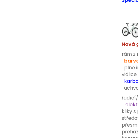
Speciá
Nová g
rám z 
barva
plně i
vidlice
karbo
uchyce
řadící
elekt
kliky 
středo
přesm
přeha