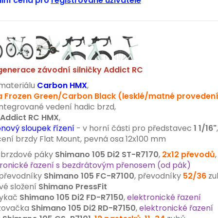
lní cena pro
registrované uživatele
enerace závodní silničky Addict RC
materiálu
Carbon HMX
,
 Frozen Green/Carbon Black (lesklé/matné provedení
ntegrované vedení hadic brzd,
Addict RC HMX
,
nový sloupek řízení
- v horní části pro představec
1 1/16"
,
ní brzdy Flat Mount, pevná osa 12x100 mm
/brzdové páky
Shimano 105 Di2 ST-R7170
,
2x12 převodů
,
ronické řazení s bezdrátovým přenosem (od pák)
s převodníky
Shimano 105 FC-R7100
, převodníky
52/36
zu
vé složení
Shimano PressFit
ykač
Shimano
105 Di2 FD-R7150
,
elektronické řazení
zovačka
Shimano 105 Di2 RD-R7150
,
elektronické řazení