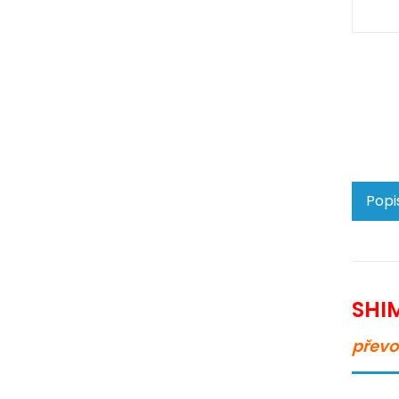
Popi
SHI
převo