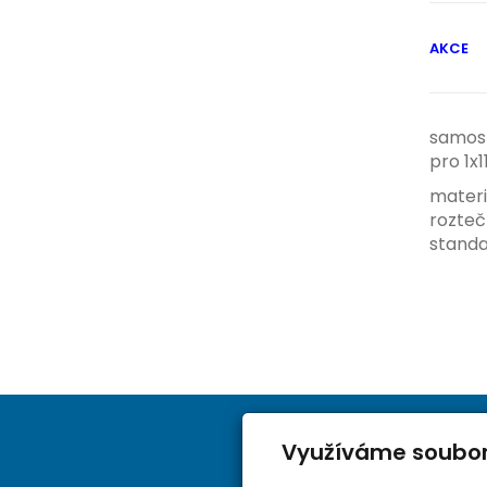
AKCE
samost
pro 1x
materiá
rozteč
standa
Využíváme soubor