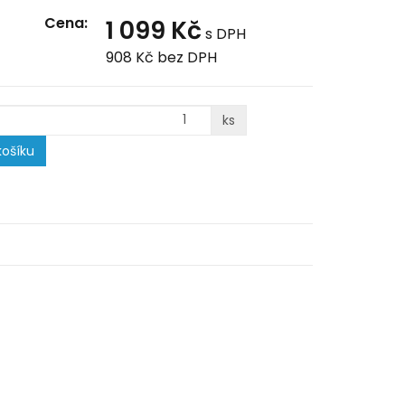
Cena:
1 099 Kč
s DPH
908 Kč
bez DPH
ks
ošíku