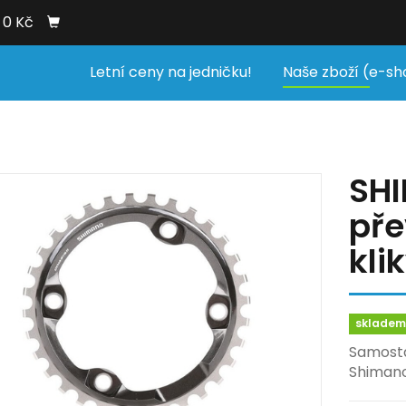
0 Kč
Letní ceny na jedničku!
Naše zboží (e-sh
SH
pře
klik
sklade
Samosta
Shimano