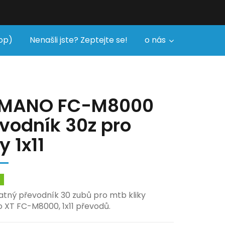
op)
Nenašli jste? Zeptejte se!
o nás
IMANO FC-M8000
vodník 30z pro
y 1x11
m
tný převodník 30 zubů pro mtb kliky
 XT FC-M8000, 1x11 převodů.