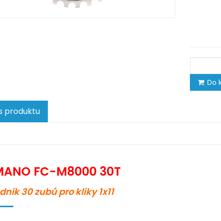
Do k
s produktu
MANO FC-M8000 30T
dník 30 zubů pro kliky
1x11