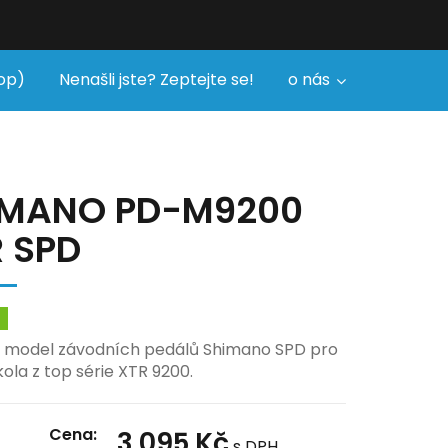
op)
Nenašli jste? Zeptejte se!
o nás
IMANO PD-M9200
 SPD
m
í model závodních pedálů Shimano SPD pro
ola z top série XTR 9200.
Cena:
3 095 Kč
s DPH