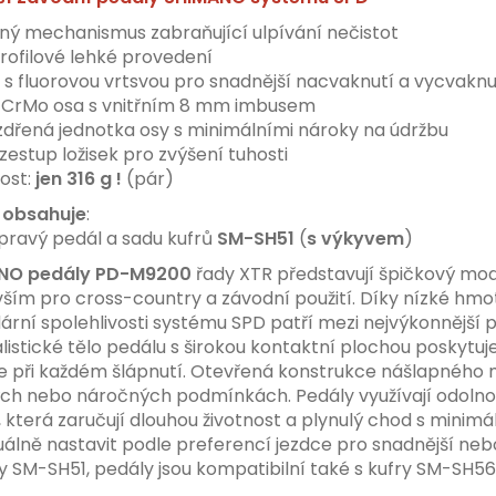
ný mechanismus zabraňující ulpívání nečistot
rofilové lehké provedení
s fluorovou vrtsvou pro snadnější nacvaknutí a vycvaknu
CrMo osa s vnitřním 8 mm imbusem
dřená jednotka osy s minimálními nároky na údržbu
ozestup ložisek pro zvýšení tuhosti
ost:
jen 316 g !
(pár)
 obsahuje
:
 pravý pedál a sadu kufrů
SM-SH51
(
s výkyvem
)
NO pedály PD-M9200
řady XTR představují špičkový mo
ším pro cross-country a závodní použití. Díky nízké hmotn
ární spolehlivosti systému SPD patří mezi nejvýkonnější
listické tělo pedálu s širokou kontaktní plochou poskytuje
e při každém šlápnutí. Otevřená konstrukce nášlapného me
ých nebo náročných podmínkách.
Pedály využívají odol
a, která zaručují dlouhou životnost a plynulý chod s minimá
duálně nastavit podle preferencí jezdce pro snadnější neb
y SM-SH51, pedály jsou kompatibilní také s kufry SM-SH56