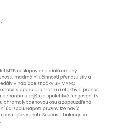
tí
del MTB nášlapných pedálů určený
osti, maximální účinnosti přenosu síly a
 pedály v nabídce značky SHIMANO.
 stabilní oporu pro tretru a efektivní přenos
chanismu zajišťuje spolehlivé fungování i v
nou chromolybdenovou osu a zapouzdřená
lní údržbou. Napětí pružiny lze navíc
o pevnější vypnutí.
Součástí balení jsou
.