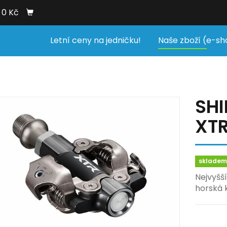
0 Kč
Letní ceny na jedničku!
Naše zboží (e-sh
SH
XTR
sklade
Nejvyšš
horská k