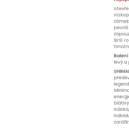
otevře
nízkop
zámek 
pevná 
zapouz
širší r
hmotn
Balení
levý a
SHIMA
předev
legend
Minima
energi
blátiv
ložisk
indivi
zarážk