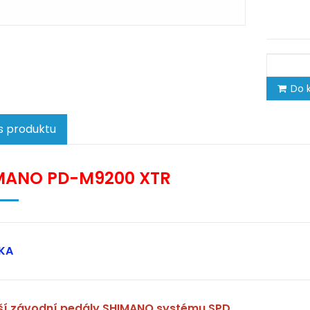
Do k
s produktu
MANO PD-M9200 XTR
KA
pší závodní pedály SHIMANO systému SPD