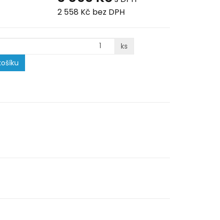
2 558 Kč
bez DPH
ks
ošíku