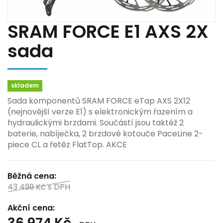
SRAM FORCE E1 AXS 2X
sada
skladem
Sada komponentů SRAM FORCE eTap AXS 2X12
(nejnovější verze E1) s elektronickým řazením a
hydraulickými brzdami. Součástí jsou taktéž 2
baterie, nabíječka, 2 brzdové kotouče PaceLine 2-
piece CL a řetěz FlatTop. AKCE
Běžná cena:
43 499 Kč
s DPH
Akční cena:
36 974 Kč