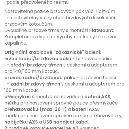
podle předvoleného režimu.
Nastavitelná pozice brzdových pák vůči řídítkům
a nastavitelný volný chod brzdových desek vůči
brzdovým kotoučům.
Dvoudílné brzdové třmeny s montáží
FlatMount
.
Kompletní brzdy jsou z výroby naplněny brzdovou
kapalinou.
Originální krabicové "zákaznické" balení:
levou řadící/brzdovou páku
- brzdovou hadici
-
přední brzdový třmen
s deskami a adaptérem
pro 140/160 mm kotouč,
pravou řadící/brzdovou páku
- brzdovou hadici
-
zadní brzdový třmen
s deskami a adaptérem pro
160 mm kotouč
přesmykač
s montáž na navárku a
baterii AXS
,
měrku pro nastavení správné pozice přesmykače,
přehazovačku (max. 36 T)
a
baterii AXS
,
měrku pro nastavení správné pozice přehazovačky,
nabíječku AXS
a
USB napájecí kabel
,
2 brzdové kotouče PaceLine A2
Rounded