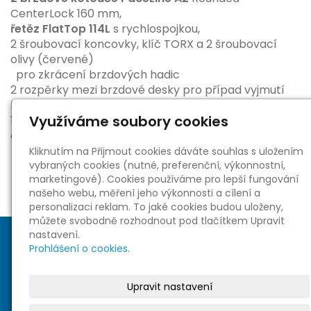
CenterLock 160 mm,
řetěz FlatTop 114L
s rychlospojkou,
2 šroubovací koncovky, klíč TORX a 2 šroubovací
olivy (červené)
pro zkrácení brzdových hadic
2 rozpěrky mezi brzdové desky pro případ vyjmutí
kola s kotoučem
Využíváme soubory cookies
1 servisní vložka mezi brzdové pístky pro případ
odvzdušnění brzd.
Kliknutím na Přijmout cookies dáváte souhlas s uložením
vybraných cookies (nutné, preferenční, výkonnostní,
marketingové). Cookies používáme pro lepší fungování
našeho webu, měření jeho výkonnosti a cílení a
personalizaci reklam. To jaké cookies budou uloženy,
můžete svobodně rozhodnout pod tlačítkem Upravit
nastavení.
Prohlášení o cookies.
Upravit nastavení
Sociální sítě