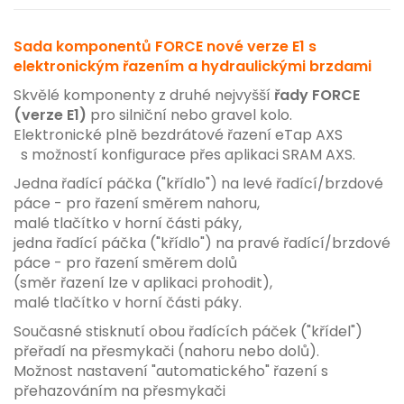
Sada komponentů FORCE nové verze E1 s
elektronickým řazením a hydraulickými brzdami
Skvělé komponenty z druhé nejvyšší
řady FORCE
(verze E1)
pro silniční nebo gravel kolo.
Elektronické plně bezdrátové řazení eTap AXS
s možností konfigurace přes aplikaci SRAM AXS.
Jedna řadící páčka ("křídlo") na levé řadící/brzdové
páce - pro řazení směrem nahoru,
malé tlačítko v horní části páky,
jedna řadící páčka ("křídlo") na pravé řadící/brzdové
páce - pro řazení směrem dolů
(směr řazení lze v aplikaci prohodit),
malé tlačítko v horní části páky.
Současné stisknutí obou řadících páček ("křídel")
přeřadí na přesmykači (nahoru nebo dolů).
Možnost nastavení "automatického" řazení s
přehazováním na přesmykači