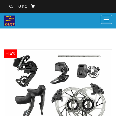
0 Kč
Men
-15%