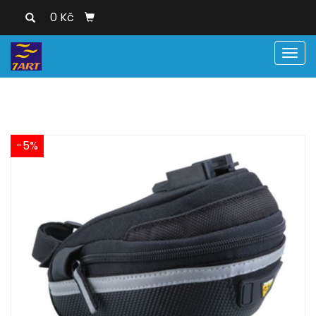
0 Kč
Men
-5%