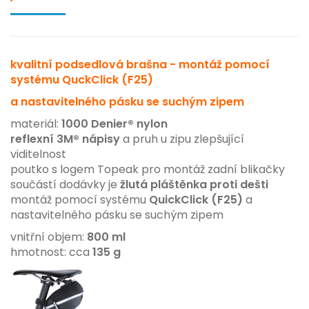
kvalitní podsedlová brašna - montáž pomocí
systému QuckClick (F25)
a nastavitelného pásku se suchým zipem
materiál:
1000 Denier® nylon
reflexní 3M® nápisy
a pruh u zipu zlepšující
viditelnost
poutko s logem Topeak pro montáž zadní blikačky
součástí dodávky je
žlutá pláštěnka proti dešti
montáž pomocí systému
QuickClick (F25)
a
nastavitelného pásku se suchým zipem
vnitřní objem:
800 ml
hmotnost: cca
135 g