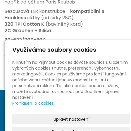
například během Paris Roubaix
Bezdušová TLR konstrukce -
kompatibilní s
Hookless ráfky
(od šířky 28C)
320 TPI Cotton K
(bavlněný kord)
2C Graphen + Silica
30-622/700x30C
hmotnost: 325 g
(katalogová)
Využíváme soubory cookies
Originální "zákaznické" balení
Kliknutím na Přijmout cookies dáváte souhlas s uložením
vybraných cookies (nutné, preferenční, výkonnostní,
marketingové). Cookies používáme pro lepší fungování
našeho webu, měření jeho výkonnosti a cílení a
personalizaci reklam. To jaké cookies budou uloženy,
můžete svobodně rozhodnout pod tlačítkem Upravit
nastavení.
Prohlášení o cookies.
Upravit nastavení
Sociální sítě