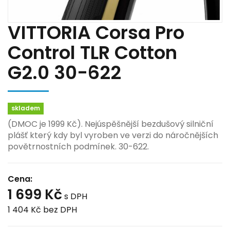
VITTORIA Corsa Pro
Control TLR Cotton
G2.0 30-622
skladem
(DMOC je 1999 Kč). Nejúspěšnější bezdušový silniční
plášť který kdy byl vyroben ve verzi do náročnějších
povětrnostních podmínek. 30-622.
Cena:
1 699 Kč
s DPH
1 404 Kč
bez DPH