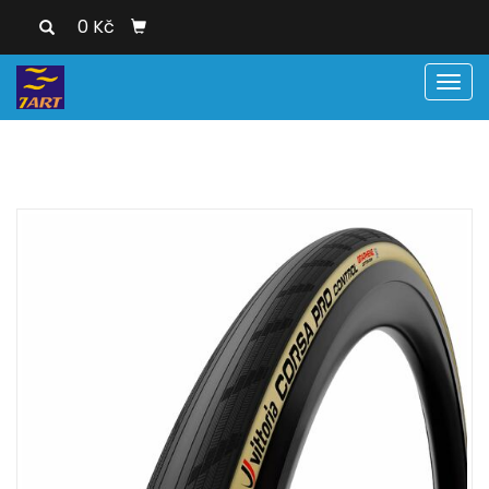
0 Kč
Men