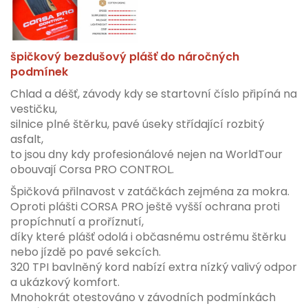
špičkový bezdušový plášť do náročných
podmínek
Chlad a déšť, závody kdy se startovní číslo připíná na
vestičku,
silnice plné štěrku, pavé úseky střídající rozbitý
asfalt,
to jsou dny kdy profesionálové nejen na WorldTour
obouvají Corsa PRO CONTROL.
Špičková přilnavost v zatáčkách zejména za mokra.
Oproti plášti CORSA PRO ještě vyšší ochrana proti
propíchnutí a proříznutí,
díky které plášť odolá i občasnému ostrému štěrku
nebo jízdě po pavé sekcích.
320 TPI bavlněný kord nabízí extra nízký valivý odpor
a ukázkový komfort.
Mnohokrát otestováno v závodních podmínkách