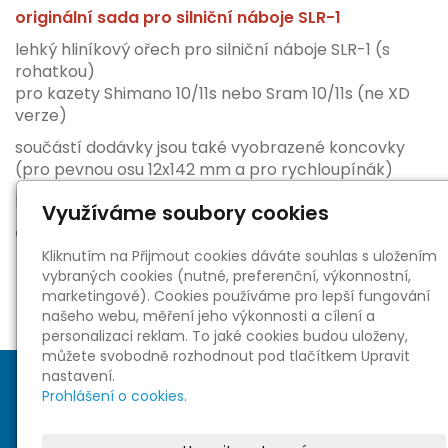
originální sada pro silniční náboje SLR-1
lehký hliníkový ořech pro silniční náboje SLR-1 (s
rohatkou)
pro kazety Shimano 10/11s nebo Sram 10/11s (ne XD
verze)
součástí dodávky jsou také vyobrazené koncovky
(pro pevnou osu 12x142 mm a pro rychloupínák)
kompatibilní s náboji SLR-1 od MY21
Využíváme soubory cookies
GIANT: 300000074
Kliknutím na Přijmout cookies dáváte souhlas s uložením
vybraných cookies (nutné, preferenční, výkonnostní,
marketingové). Cookies používáme pro lepší fungování
našeho webu, měření jeho výkonnosti a cílení a
personalizaci reklam. To jaké cookies budou uloženy,
můžete svobodně rozhodnout pod tlačítkem Upravit
nastavení.
Prohlášení o cookies.