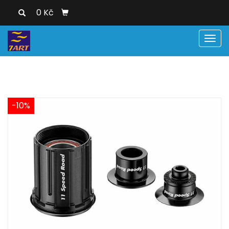
0 Kč
Men
-10%