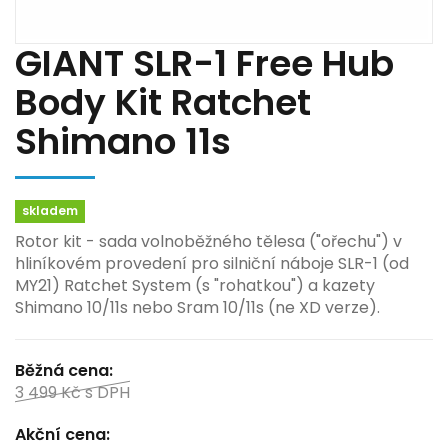
GIANT SLR-1 Free Hub
Body Kit Ratchet
Shimano 11s
skladem
Rotor kit - sada volnoběžného tělesa ("ořechu") v
hliníkovém provedení pro silniční náboje SLR-1 (od
MY21) Ratchet System (s "rohatkou") a kazety
Shimano 10/11s nebo Sram 10/11s (ne XD verze).
Běžná cena:
3 499 Kč
s DPH
Akční cena: